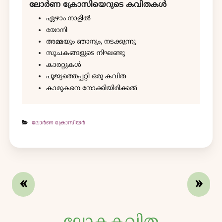
ലോർണ ക്രോസിയെറുടെ കവിതകൾ
ഏഴാം നാളിൽ
യോനി
അമ്മയും ഞാനും, നടക്കുന്നു
സൂചകങ്ങളുടെ നിഘണ്ടു
കാരറ്റുകൾ
പൂജ്യത്തെപ്പറ്റി ഒരു കവിത
കാമുകനെ നോക്കിയിരിക്കൽ
ലോർണ ക്രോസിയർ
«
»