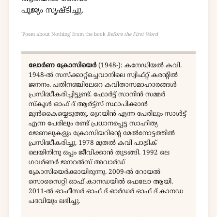
പൂജ്യം സൃഷ്ടിച്ചു.
'Poem about Nothing' from the book
Before the First Word
ലോർണ ക്രോസിയെർ
(1948-): കനേഡിയൽ കവി.
1948-ൽ സസ്ക്കാറ്റ്ച്ചെവാനിലെ സ്വിഫ്റ്റ് കരന്റിൽ
ജനനം. പതിനഞ്ചിലേറെ കവിതാസമാഹാരങ്ങൾ
പ്രസിദ്ധീകരിച്ചിട്ടുണ്ട്. ഫോർട്ട് സാനിൻ സമ്മർ
സ്കൂൾ ഓഫ് ദ് ആർട്ട്സ് സ്ഥാപിക്കാൻ
മുൻകൈയ്യെടുത്തു. ഗ്രെയിൻ എന്ന പേരിലും സാൾട്ട്
എന്ന പേരിലും രണ്ട് പ്രധാനപ്പെട്ട സാഹിത്യ
ജേണലുകളും ക്രോസിയറിന്റെ മേൽനോട്ടത്തിൽ
പ്രസിദ്ധീകരിച്ചു. 1978 മുതൽ കവി പാട്രിക്
ലെയിനിനു ഒപ്പം ജീവിക്കാൻ തുടങ്ങി. 1992 ലെ
ഗവർണർ ജനറൽസ് അവാർഡ്
ക്രോസിയെർക്കായിരുന്നു. 2009-ൽ റോയൽ
സൊസൈറ്റി ഓഫ് കാനഡയിൽ ഫെലോ ആയി.
2011-ൽ ഓഫീസർ ഓഫ് ദ് ഓർഡർ ഓഫ് ദ് കാനഡ
പദവിയും ലഭിച്ചു.