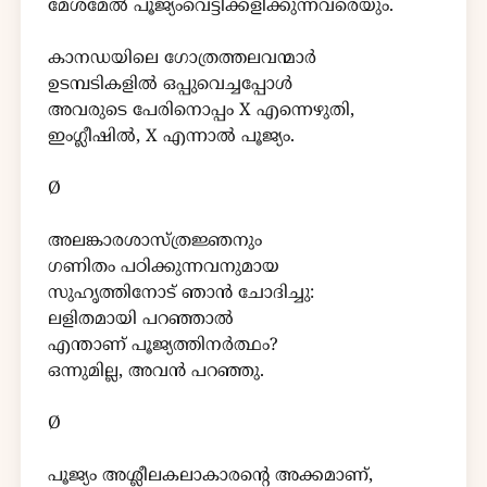
മേശമേൽ പൂജ്യംവെട്ടിക്കളിക്കുന്നവരെയും.
കാനഡയിലെ ഗോത്രത്തലവന്മാർ
ഉടമ്പടികളിൽ ഒപ്പുവെച്ചപ്പോൾ
അവരുടെ പേരിനൊപ്പം X എന്നെഴുതി,
ഇംഗ്ലീഷിൽ, X എന്നാൽ പൂജ്യം.
Ø
അലങ്കാരശാസ്ത്രജ്ഞനും
ഗണിതം പഠിക്കുന്നവനുമായ
സുഹൃത്തിനോട് ഞാൻ ചോദിച്ചു:
ലളിതമായി പറഞ്ഞാൽ
എന്താണ് പൂജ്യത്തിനർത്ഥം?
ഒന്നുമില്ല, അവൻ പറഞ്ഞു.
Ø
പൂജ്യം അശ്ലീലകലാകാരന്റെ അക്കമാണ്,